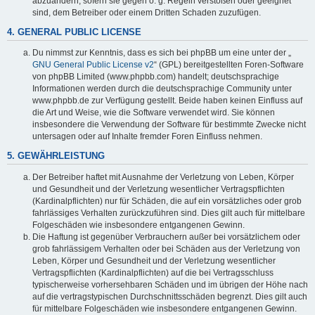
abzuändern, sofern sie gegen o. g. Regeln verstoßen oder geeignet
sind, dem Betreiber oder einem Dritten Schaden zuzufügen.
4. GENERAL PUBLIC LICENSE
Du nimmst zur Kenntnis, dass es sich bei phpBB um eine unter der „
GNU General Public License v2
“ (GPL) bereitgestellten Foren-Software
von phpBB Limited (www.phpbb.com) handelt; deutschsprachige
Informationen werden durch die deutschsprachige Community unter
www.phpbb.de zur Verfügung gestellt. Beide haben keinen Einfluss auf
die Art und Weise, wie die Software verwendet wird. Sie können
insbesondere die Verwendung der Software für bestimmte Zwecke nicht
untersagen oder auf Inhalte fremder Foren Einfluss nehmen.
5. GEWÄHRLEISTUNG
Der Betreiber haftet mit Ausnahme der Verletzung von Leben, Körper
und Gesundheit und der Verletzung wesentlicher Vertragspflichten
(Kardinalpflichten) nur für Schäden, die auf ein vorsätzliches oder grob
fahrlässiges Verhalten zurückzuführen sind. Dies gilt auch für mittelbare
Folgeschäden wie insbesondere entgangenen Gewinn.
Die Haftung ist gegenüber Verbrauchern außer bei vorsätzlichem oder
grob fahrlässigem Verhalten oder bei Schäden aus der Verletzung von
Leben, Körper und Gesundheit und der Verletzung wesentlicher
Vertragspflichten (Kardinalpflichten) auf die bei Vertragsschluss
typischerweise vorhersehbaren Schäden und im übrigen der Höhe nach
auf die vertragstypischen Durchschnittsschäden begrenzt. Dies gilt auch
für mittelbare Folgeschäden wie insbesondere entgangenen Gewinn.