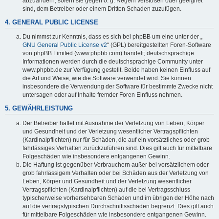
abzuändern, sofern sie gegen o. g. Regeln verstoßen oder geeignet
sind, dem Betreiber oder einem Dritten Schaden zuzufügen.
4. GENERAL PUBLIC LICENSE
Du nimmst zur Kenntnis, dass es sich bei phpBB um eine unter der „
GNU General Public License v2
“ (GPL) bereitgestellten Foren-Software
von phpBB Limited (www.phpbb.com) handelt; deutschsprachige
Informationen werden durch die deutschsprachige Community unter
www.phpbb.de zur Verfügung gestellt. Beide haben keinen Einfluss auf
die Art und Weise, wie die Software verwendet wird. Sie können
insbesondere die Verwendung der Software für bestimmte Zwecke nicht
untersagen oder auf Inhalte fremder Foren Einfluss nehmen.
5. GEWÄHRLEISTUNG
Der Betreiber haftet mit Ausnahme der Verletzung von Leben, Körper
und Gesundheit und der Verletzung wesentlicher Vertragspflichten
(Kardinalpflichten) nur für Schäden, die auf ein vorsätzliches oder grob
fahrlässiges Verhalten zurückzuführen sind. Dies gilt auch für mittelbare
Folgeschäden wie insbesondere entgangenen Gewinn.
Die Haftung ist gegenüber Verbrauchern außer bei vorsätzlichem oder
grob fahrlässigem Verhalten oder bei Schäden aus der Verletzung von
Leben, Körper und Gesundheit und der Verletzung wesentlicher
Vertragspflichten (Kardinalpflichten) auf die bei Vertragsschluss
typischerweise vorhersehbaren Schäden und im übrigen der Höhe nach
auf die vertragstypischen Durchschnittsschäden begrenzt. Dies gilt auch
für mittelbare Folgeschäden wie insbesondere entgangenen Gewinn.