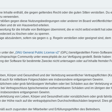
ine Inhalte enthält, die gegen geltendes Recht oder die guten Sitten verstoßen. Du 
 zu verwenden.
erstößen gegen diese Nutzungsbedingungen oder anderer im Board veröffentlichte
ßen und dir ein Hausverbot erteilen.
ortung für die Inhalte von Beiträgen übernimmt, die er nicht selbst erstellt hat od
jederzeit zu löschen oder zu sperren.
räge abzuändern, sofern sie gegen o. g. Regeln verstoßen oder geeignet sind, dem
 unter der „
GNU General Public License v2
“ (GPL) bereitgestellten Foren-Softwa
chsprachige Community unter www.phpbb.de zur Verfügung gestellt. Beide haben ke
g der Software für bestimmte Zwecke nicht untersagen oder auf Inhalte fremder F
ben, Körper und Gesundheit und der Verletzung wesentlicher Vertragspflichten (Kard
gilt auch für mittelbare Folgeschäden wie insbesondere entgangenen Gewinn.
ätzlichem oder grob fahrlässigem Verhalten oder bei Schäden aus der Verletzung 
 die bei Vertragsschluss typischerweise vorhersehbaren Schäden und im übrigen de
wie insbesondere entgangenen Gewinn.
erletzung von Leben, Körper und Gesundheit oder vorsätzlichem oder grob fahrläs
der Höhe nach auf die vertragstypischen Durchschnittsschäden begrenzt. Dies gi
mäß auch zugunsten der Mitarbeiter und Erfüllungsgehilfen des Betreibers.