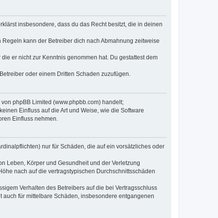
erklärst insbesondere, dass du das Recht besitzt, die in deinen
n Regeln kann der Betreiber dich nach Abmahnung zeitweise
er die er nicht zur Kenntnis genommen hat. Du gestattest dem
 Betreiber oder einem Dritten Schaden zuzufügen.
re von phpBB Limited (www.phpbb.com) handelt;
inen Einfluss auf die Art und Weise, wie die Software
oren Einfluss nehmen.
inalpflichten) nur für Schäden, die auf ein vorsätzliches oder
von Leben, Körper und Gesundheit und der Verletzung
r Höhe nach auf die vertragstypischen Durchschnittsschäden
sigem Verhalten des Betreibers auf die bei Vertragsschluss
lt auch für mittelbare Schäden, insbesondere entgangenen