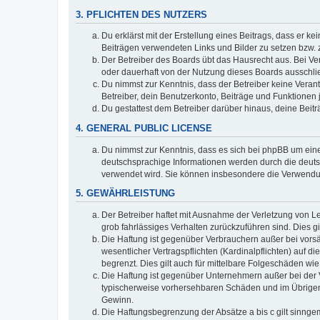
3. PFLICHTEN DES NUTZERS
Du erklärst mit der Erstellung eines Beitrags, dass er ke
Beiträgen verwendeten Links und Bilder zu setzen bzw.
Der Betreiber des Boards übt das Hausrecht aus. Bei V
oder dauerhaft von der Nutzung dieses Boards ausschlie
Du nimmst zur Kenntnis, dass der Betreiber keine Verantw
Betreiber, dein Benutzerkonto, Beiträge und Funktionen 
Du gestattest dem Betreiber darüber hinaus, deine Beit
4. GENERAL PUBLIC LICENSE
Du nimmst zur Kenntnis, dass es sich bei phpBB um eine
deutschsprachige Informationen werden durch die deuts
verwendet wird. Sie können insbesondere die Verwendun
5. GEWÄHRLEISTUNG
Der Betreiber haftet mit Ausnahme der Verletzung von Le
grob fahrlässiges Verhalten zurückzuführen sind. Dies 
Die Haftung ist gegenüber Verbrauchern außer bei vors
wesentlicher Vertragspflichten (Kardinalpflichten) auf
begrenzt. Dies gilt auch für mittelbare Folgeschäden 
Die Haftung ist gegenüber Unternehmern außer bei der V
typischerweise vorhersehbaren Schäden und im Übrigen 
Gewinn.
Die Haftungsbegrenzung der Absätze a bis c gilt sinnge