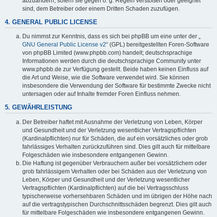
abzuändern, sofern sie gegen o. g. Regeln verstoßen oder geeignet
sind, dem Betreiber oder einem Dritten Schaden zuzufügen.
4. GENERAL PUBLIC LICENSE
Du nimmst zur Kenntnis, dass es sich bei phpBB um eine unter der „
GNU General Public License v2
“ (GPL) bereitgestellten Foren-Software
von phpBB Limited (www.phpbb.com) handelt; deutschsprachige
Informationen werden durch die deutschsprachige Community unter
www.phpbb.de zur Verfügung gestellt. Beide haben keinen Einfluss auf
die Art und Weise, wie die Software verwendet wird. Sie können
insbesondere die Verwendung der Software für bestimmte Zwecke nicht
untersagen oder auf Inhalte fremder Foren Einfluss nehmen.
5. GEWÄHRLEISTUNG
Der Betreiber haftet mit Ausnahme der Verletzung von Leben, Körper
und Gesundheit und der Verletzung wesentlicher Vertragspflichten
(Kardinalpflichten) nur für Schäden, die auf ein vorsätzliches oder grob
fahrlässiges Verhalten zurückzuführen sind. Dies gilt auch für mittelbare
Folgeschäden wie insbesondere entgangenen Gewinn.
Die Haftung ist gegenüber Verbrauchern außer bei vorsätzlichem oder
grob fahrlässigem Verhalten oder bei Schäden aus der Verletzung von
Leben, Körper und Gesundheit und der Verletzung wesentlicher
Vertragspflichten (Kardinalpflichten) auf die bei Vertragsschluss
typischerweise vorhersehbaren Schäden und im übrigen der Höhe nach
auf die vertragstypischen Durchschnittsschäden begrenzt. Dies gilt auch
für mittelbare Folgeschäden wie insbesondere entgangenen Gewinn.