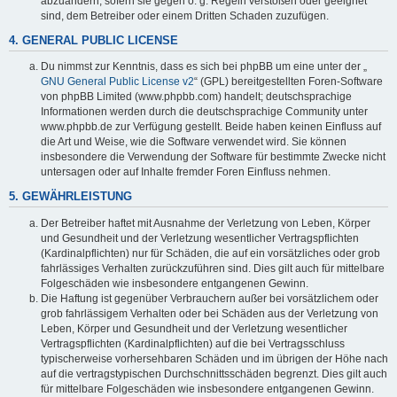
abzuändern, sofern sie gegen o. g. Regeln verstoßen oder geeignet
sind, dem Betreiber oder einem Dritten Schaden zuzufügen.
4. GENERAL PUBLIC LICENSE
Du nimmst zur Kenntnis, dass es sich bei phpBB um eine unter der „
GNU General Public License v2
“ (GPL) bereitgestellten Foren-Software
von phpBB Limited (www.phpbb.com) handelt; deutschsprachige
Informationen werden durch die deutschsprachige Community unter
www.phpbb.de zur Verfügung gestellt. Beide haben keinen Einfluss auf
die Art und Weise, wie die Software verwendet wird. Sie können
insbesondere die Verwendung der Software für bestimmte Zwecke nicht
untersagen oder auf Inhalte fremder Foren Einfluss nehmen.
5. GEWÄHRLEISTUNG
Der Betreiber haftet mit Ausnahme der Verletzung von Leben, Körper
und Gesundheit und der Verletzung wesentlicher Vertragspflichten
(Kardinalpflichten) nur für Schäden, die auf ein vorsätzliches oder grob
fahrlässiges Verhalten zurückzuführen sind. Dies gilt auch für mittelbare
Folgeschäden wie insbesondere entgangenen Gewinn.
Die Haftung ist gegenüber Verbrauchern außer bei vorsätzlichem oder
grob fahrlässigem Verhalten oder bei Schäden aus der Verletzung von
Leben, Körper und Gesundheit und der Verletzung wesentlicher
Vertragspflichten (Kardinalpflichten) auf die bei Vertragsschluss
typischerweise vorhersehbaren Schäden und im übrigen der Höhe nach
auf die vertragstypischen Durchschnittsschäden begrenzt. Dies gilt auch
für mittelbare Folgeschäden wie insbesondere entgangenen Gewinn.