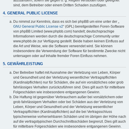
abzuändern, sofern sie gegen o. g. Regeln verstoßen oder geeignet
sind, dem Betreiber oder einem Dritten Schaden zuzufügen.
4. GENERAL PUBLIC LICENSE
Du nimmst zur Kenntnis, dass es sich bei phpBB um eine unter der „
GNU General Public License v2
“ (GPL) bereitgestellten Foren-Software
von phpBB Limited (www.phpbb.com) handelt; deutschsprachige
Informationen werden durch die deutschsprachige Community unter
www.phpbb.de zur Verfügung gestellt. Beide haben keinen Einfluss auf
die Art und Weise, wie die Software verwendet wird. Sie können
insbesondere die Verwendung der Software für bestimmte Zwecke nicht
untersagen oder auf Inhalte fremder Foren Einfluss nehmen.
5. GEWÄHRLEISTUNG
Der Betreiber haftet mit Ausnahme der Verletzung von Leben, Körper
und Gesundheit und der Verletzung wesentlicher Vertragspflichten
(Kardinalpflichten) nur für Schäden, die auf ein vorsätzliches oder grob
fahrlässiges Verhalten zurückzuführen sind. Dies gilt auch für mittelbare
Folgeschäden wie insbesondere entgangenen Gewinn.
Die Haftung ist gegenüber Verbrauchern außer bei vorsätzlichem oder
grob fahrlässigem Verhalten oder bei Schäden aus der Verletzung von
Leben, Körper und Gesundheit und der Verletzung wesentlicher
Vertragspflichten (Kardinalpflichten) auf die bei Vertragsschluss
typischerweise vorhersehbaren Schäden und im übrigen der Höhe nach
auf die vertragstypischen Durchschnittsschäden begrenzt. Dies gilt auch
für mittelbare Folgeschäden wie insbesondere entgangenen Gewinn.