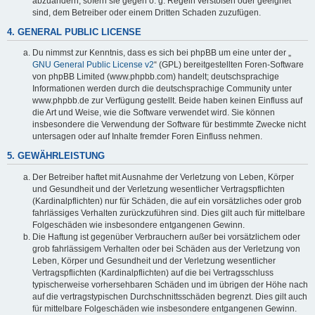
abzuändern, sofern sie gegen o. g. Regeln verstoßen oder geeignet
sind, dem Betreiber oder einem Dritten Schaden zuzufügen.
4. GENERAL PUBLIC LICENSE
Du nimmst zur Kenntnis, dass es sich bei phpBB um eine unter der „
GNU General Public License v2
“ (GPL) bereitgestellten Foren-Software
von phpBB Limited (www.phpbb.com) handelt; deutschsprachige
Informationen werden durch die deutschsprachige Community unter
www.phpbb.de zur Verfügung gestellt. Beide haben keinen Einfluss auf
die Art und Weise, wie die Software verwendet wird. Sie können
insbesondere die Verwendung der Software für bestimmte Zwecke nicht
untersagen oder auf Inhalte fremder Foren Einfluss nehmen.
5. GEWÄHRLEISTUNG
Der Betreiber haftet mit Ausnahme der Verletzung von Leben, Körper
und Gesundheit und der Verletzung wesentlicher Vertragspflichten
(Kardinalpflichten) nur für Schäden, die auf ein vorsätzliches oder grob
fahrlässiges Verhalten zurückzuführen sind. Dies gilt auch für mittelbare
Folgeschäden wie insbesondere entgangenen Gewinn.
Die Haftung ist gegenüber Verbrauchern außer bei vorsätzlichem oder
grob fahrlässigem Verhalten oder bei Schäden aus der Verletzung von
Leben, Körper und Gesundheit und der Verletzung wesentlicher
Vertragspflichten (Kardinalpflichten) auf die bei Vertragsschluss
typischerweise vorhersehbaren Schäden und im übrigen der Höhe nach
auf die vertragstypischen Durchschnittsschäden begrenzt. Dies gilt auch
für mittelbare Folgeschäden wie insbesondere entgangenen Gewinn.