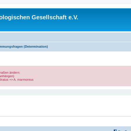
logischen Gesellschaft e.V.
mmungsfragen (Determination)
rmaßen ändern:
 anhängen)
uadratus => A. marmoreus