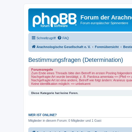
Forum der Arachno
Forum europäischer Spinnentiere
Schnellzugriff
FAQ
Arachnologische Gesellschaft e. V.
Forenübersicht
Besti
Bestimmungsfragen (Determination)
Forumsregeln
Zum Ende eines Threads bitte den Betreff im ersten Posting folgende
Nachgefragte Art wurde bestätigt; z. B. Pardosa amentata <= (Pfeil <=
Nachgefragte Art ist eina andere, Betreff wie folgt ändern: Araneus q
Keine identifikation möglich: => unbekannt
Diese Kategorie hat keine Foren.
WER IST ONLINE?
Mitglieder in diesem Forum: 0 Mitglieder und 1 Gast