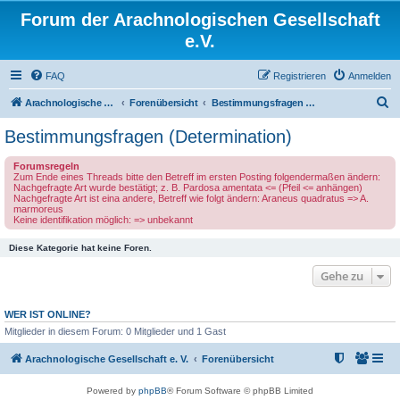
Forum der Arachnologischen Gesellschaft
e.V.
FAQ
Registrieren
Anmelden
S
Arachnologische Gesellschaft e. V.
Forenübersicht
Bestimmungsfragen (Determination)
u
Bestimmungsfragen (Determination)
c
Forumsregeln
h
Zum Ende eines Threads bitte den Betreff im ersten Posting folgendermaßen ändern:
Nachgefragte Art wurde bestätigt; z. B. Pardosa amentata <= (Pfeil <= anhängen)
e
Nachgefragte Art ist eina andere, Betreff wie folgt ändern: Araneus quadratus => A.
marmoreus
Keine identifikation möglich: => unbekannt
Diese Kategorie hat keine Foren.
Gehe zu
WER IST ONLINE?
Mitglieder in diesem Forum: 0 Mitglieder und 1 Gast
Arachnologische Gesellschaft e. V.
Forenübersicht
Powered by
phpBB
® Forum Software © phpBB Limited