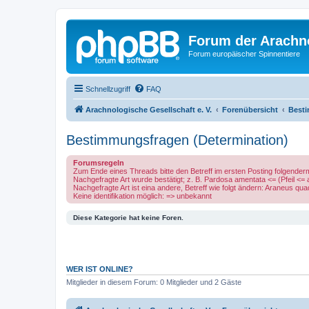
Forum der Arachno
Forum europäischer Spinnentiere
Schnellzugriff
FAQ
Arachnologische Gesellschaft e. V.
Forenübersicht
Besti
Bestimmungsfragen (Determination)
Forumsregeln
Zum Ende eines Threads bitte den Betreff im ersten Posting folgende
Nachgefragte Art wurde bestätigt; z. B. Pardosa amentata <= (Pfeil <=
Nachgefragte Art ist eina andere, Betreff wie folgt ändern: Araneus q
Keine identifikation möglich: => unbekannt
Diese Kategorie hat keine Foren.
WER IST ONLINE?
Mitglieder in diesem Forum: 0 Mitglieder und 2 Gäste