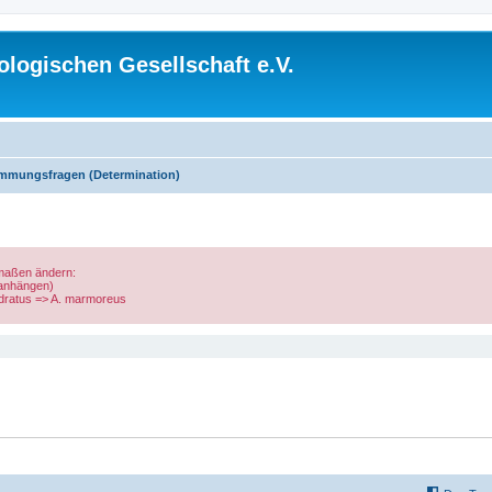
logischen Gesellschaft e.V.
mmungsfragen (Determination)
rmaßen ändern:
 anhängen)
uadratus => A. marmoreus