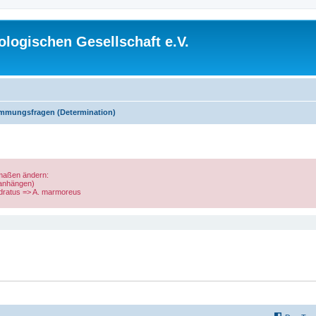
logischen Gesellschaft e.V.
mmungsfragen (Determination)
rmaßen ändern:
 anhängen)
uadratus => A. marmoreus