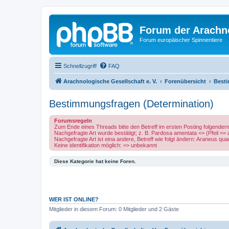
Forum der Arachno
Forum europäischer Spinnentiere
Schnellzugriff
FAQ
Arachnologische Gesellschaft e. V.
Forenübersicht
Besti
Bestimmungsfragen (Determination)
Forumsregeln
Zum Ende eines Threads bitte den Betreff im ersten Posting folgende
Nachgefragte Art wurde bestätigt; z. B. Pardosa amentata <= (Pfeil <=
Nachgefragte Art ist eina andere, Betreff wie folgt ändern: Araneus q
Keine identifikation möglich: => unbekannt
Diese Kategorie hat keine Foren.
WER IST ONLINE?
Mitglieder in diesem Forum: 0 Mitglieder und 2 Gäste