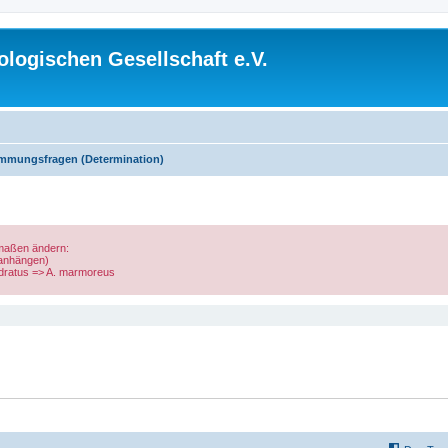
logischen Gesellschaft e.V.
mmungsfragen (Determination)
rmaßen ändern:
 anhängen)
uadratus => A. marmoreus