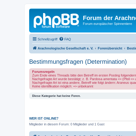
Forum der Arachno
Forum europäischer Spinnentiere
Schnellzugriff
FAQ
Arachnologische Gesellschaft e. V.
Forenübersicht
Besti
Bestimmungsfragen (Determination)
Forumsregeln
Zum Ende eines Threads bitte den Betreff im ersten Posting folgende
Nachgefragte Art wurde bestätigt; z. B. Pardosa amentata <= (Pfeil <=
Nachgefragte Art ist eina andere, Betreff wie folgt ändern: Araneus q
Keine identifikation möglich: => unbekannt
Diese Kategorie hat keine Foren.
WER IST ONLINE?
Mitglieder in diesem Forum: 0 Mitglieder und 1 Gast