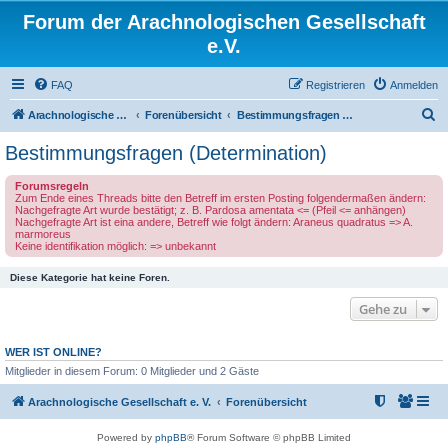
Forum der Arachnologischen Gesellschaft
e.V.
FAQ
Registrieren
Anmelden
S
Arachnologische Gesellschaft e. V.
Forenübersicht
Bestimmungsfragen (Determination)
u
Bestimmungsfragen (Determination)
c
Forumsregeln
h
Zum Ende eines Threads bitte den Betreff im ersten Posting folgendermaßen ändern:
Nachgefragte Art wurde bestätigt; z. B. Pardosa amentata <= (Pfeil <= anhängen)
e
Nachgefragte Art ist eina andere, Betreff wie folgt ändern: Araneus quadratus => A.
marmoreus
Keine identifikation möglich: => unbekannt
Diese Kategorie hat keine Foren.
Gehe zu
WER IST ONLINE?
Mitglieder in diesem Forum: 0 Mitglieder und 2 Gäste
Arachnologische Gesellschaft e. V.
Forenübersicht
Powered by
phpBB
® Forum Software © phpBB Limited