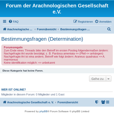
Forum der Arachnologischen Gesellschaft
e.V.
FAQ
Registrieren
Anmelden
S
Arachnologische Gesellschaft e. V.
Forenübersicht
Bestimmungsfragen (Determination)
u
Bestimmungsfragen (Determination)
c
Forumsregeln
h
Zum Ende eines Threads bitte den Betreff im ersten Posting folgendermaßen ändern:
Nachgefragte Art wurde bestätigt; z. B. Pardosa amentata <= (Pfeil <= anhängen)
e
Nachgefragte Art ist eina andere, Betreff wie folgt ändern: Araneus quadratus => A.
marmoreus
Keine identifikation möglich: => unbekannt
Diese Kategorie hat keine Foren.
Gehe zu
WER IST ONLINE?
Mitglieder in diesem Forum: 0 Mitglieder und 1 Gast
Arachnologische Gesellschaft e. V.
Forenübersicht
Powered by
phpBB
® Forum Software © phpBB Limited