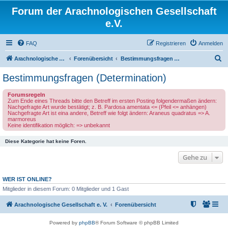
Forum der Arachnologischen Gesellschaft
e.V.
FAQ
Registrieren
Anmelden
S
Arachnologische Gesellschaft e. V.
Forenübersicht
Bestimmungsfragen (Determination)
u
Bestimmungsfragen (Determination)
c
Forumsregeln
h
Zum Ende eines Threads bitte den Betreff im ersten Posting folgendermaßen ändern:
Nachgefragte Art wurde bestätigt; z. B. Pardosa amentata <= (Pfeil <= anhängen)
e
Nachgefragte Art ist eina andere, Betreff wie folgt ändern: Araneus quadratus => A.
marmoreus
Keine identifikation möglich: => unbekannt
Diese Kategorie hat keine Foren.
Gehe zu
WER IST ONLINE?
Mitglieder in diesem Forum: 0 Mitglieder und 1 Gast
Arachnologische Gesellschaft e. V.
Forenübersicht
Powered by
phpBB
® Forum Software © phpBB Limited