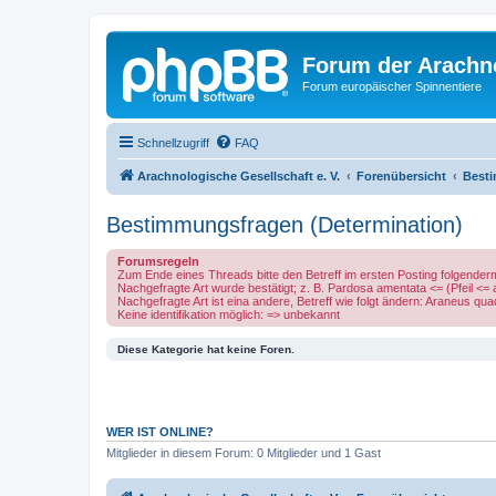
Forum der Arachno
Forum europäischer Spinnentiere
Schnellzugriff
FAQ
Arachnologische Gesellschaft e. V.
Forenübersicht
Besti
Bestimmungsfragen (Determination)
Forumsregeln
Zum Ende eines Threads bitte den Betreff im ersten Posting folgende
Nachgefragte Art wurde bestätigt; z. B. Pardosa amentata <= (Pfeil <=
Nachgefragte Art ist eina andere, Betreff wie folgt ändern: Araneus q
Keine identifikation möglich: => unbekannt
Diese Kategorie hat keine Foren.
WER IST ONLINE?
Mitglieder in diesem Forum: 0 Mitglieder und 1 Gast