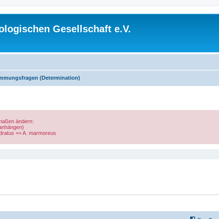
logischen Gesellschaft e.V.
mmungsfragen (Determination)
rmaßen ändern:
 anhängen)
uadratus => A. marmoreus