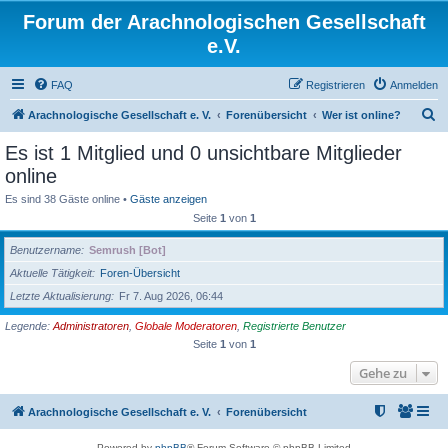
Forum der Arachnologischen Gesellschaft
e.V.
FAQ
Registrieren
Anmelden
S
Arachnologische Gesellschaft e. V.
Forenübersicht
Wer ist online?
u
Es ist 1 Mitglied und 0 unsichtbare Mitglieder
c
online
h
Es sind 38 Gäste online •
Gäste anzeigen
e
Seite
1
von
1
Benutzername
Semrush [Bot]
Aktuelle Tätigkeit
Foren-Übersicht
Letzte Aktualisierung
Fr 7. Aug 2026, 06:44
Legende:
Administratoren
,
Globale Moderatoren
,
Registrierte Benutzer
Seite
1
von
1
Gehe zu
Arachnologische Gesellschaft e. V.
Forenübersicht
Powered by
phpBB
® Forum Software © phpBB Limited