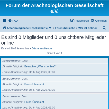
Forum der Arachnologischen Gesellschaft
e.V.
FAQ
Registrieren
Anmelden
S
Arachnologische Gesellschaft e. V.
Forenübersicht
Wer ist online?
u
Es sind 0 Mitglieder und 0 unsichtbare Mitglieder
c
online
h
Es sind 20 Gäste online •
Gäste ausblenden
e
Seite
1
von
1
Benutzername
Gast
Aktuelle Tätigkeit
Betrachtet „Wer ist online?“
Letzte Aktualisierung
Do 6. Aug 2026, 09:31
Benutzername
Gast
Aktuelle Tätigkeit
Foren-Übersicht
Letzte Aktualisierung
Do 6. Aug 2026, 09:30
Benutzername
Gast
Aktuelle Tätigkeit
Foren-Übersicht
Letzte Aktualisierung
Do 6. Aug 2026, 09:30