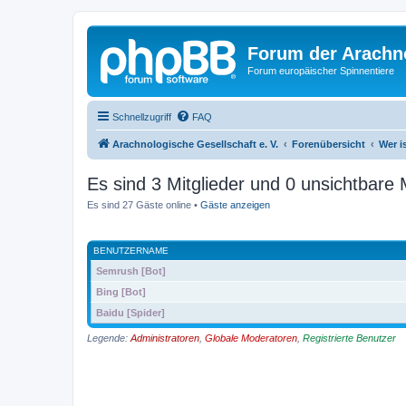
Forum der Arachno
Forum europäischer Spinnentiere
Schnellzugriff
FAQ
Arachnologische Gesellschaft e. V.
Forenübersicht
Wer i
Es sind 3 Mitglieder und 0 unsichtbare M
Es sind 27 Gäste online •
Gäste anzeigen
BENUTZERNAME
Semrush [Bot]
Bing [Bot]
Baidu [Spider]
Legende:
Administratoren
,
Globale Moderatoren
,
Registrierte Benutzer