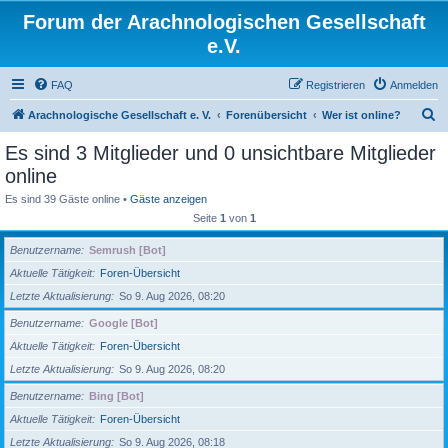
Forum der Arachnologischen Gesellschaft
e.V.
FAQ
Registrieren
Anmelden
S
Arachnologische Gesellschaft e. V.
Forenübersicht
Wer ist online?
u
Es sind 3 Mitglieder und 0 unsichtbare Mitglieder
c
online
h
Es sind 39 Gäste online •
Gäste anzeigen
e
Seite
1
von
1
Benutzername
Semrush [Bot]
Aktuelle Tätigkeit
Foren-Übersicht
Letzte Aktualisierung
So 9. Aug 2026, 08:20
Benutzername
Google [Bot]
Aktuelle Tätigkeit
Foren-Übersicht
Letzte Aktualisierung
So 9. Aug 2026, 08:20
Benutzername
Bing [Bot]
Aktuelle Tätigkeit
Foren-Übersicht
Letzte Aktualisierung
So 9. Aug 2026, 08:18