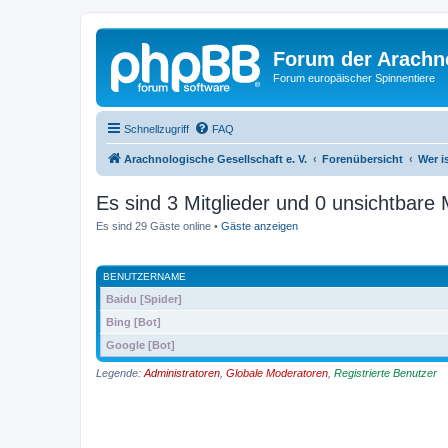
Forum der Arachno
Forum europäischer Spinnentiere
Schnellzugriff
FAQ
Arachnologische Gesellschaft e. V.
Forenübersicht
Wer i
Es sind 3 Mitglieder und 0 unsichtbare M
Es sind 29 Gäste online •
Gäste anzeigen
BENUTZERNAME
Baidu [Spider]
Bing [Bot]
Google [Bot]
Legende:
Administratoren
,
Globale Moderatoren
,
Registrierte Benutzer