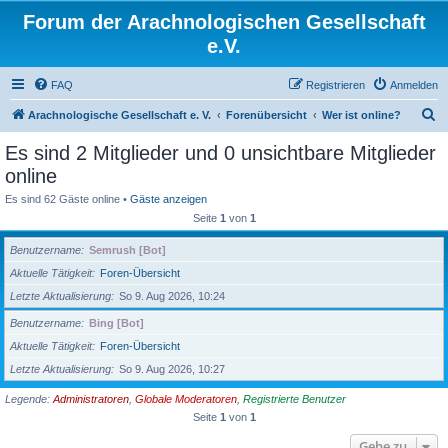
Forum der Arachnologischen Gesellschaft
e.V.
FAQ
Registrieren
Anmelden
S
Arachnologische Gesellschaft e. V.
Forenübersicht
Wer ist online?
u
Es sind 2 Mitglieder und 0 unsichtbare Mitglieder
c
online
h
Es sind 62 Gäste online •
Gäste anzeigen
e
Seite
1
von
1
Benutzername
Semrush [Bot]
Aktuelle Tätigkeit
Foren-Übersicht
Letzte Aktualisierung
So 9. Aug 2026, 10:24
Benutzername
Bing [Bot]
Aktuelle Tätigkeit
Foren-Übersicht
Letzte Aktualisierung
So 9. Aug 2026, 10:27
Legende:
Administratoren
,
Globale Moderatoren
,
Registrierte Benutzer
Seite
1
von
1
Gehe zu